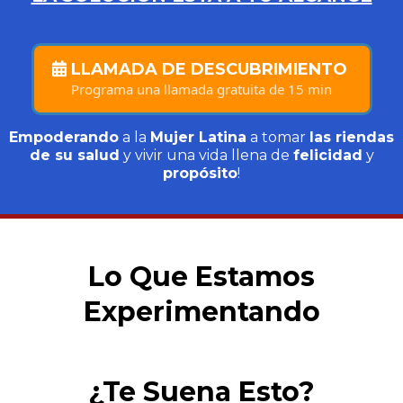
LLAMADA DE DESCUBRIMIENTO
Programa una llamada gratuita de 15 min
Empoderando
a la
Mujer Latina
a tomar
las riendas
de su salud
y vivir una vida llena de
felicidad
y
propósito
!
Lo Que Estamos
Experimentando
¿Te Suena Esto?